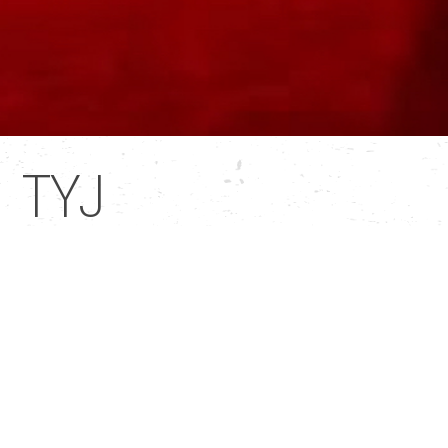
TYJ
TYJ
. Une pièce où trois soli ont lieu, liés par la quête
d’un endroit où prendre position. Un endroit où se
tissent le mouvement, la musique et le texte pour
donner une forme articulée au lyrisme.
TYJ
. Trois protagonistes liés par un accord tacite qui
créent un maillage avec lequel ils doivent
réciproquement composer. Ensemble, ils jouent une
collection de figures en quête d’un endroit hédonique.