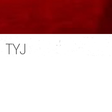
TYJ
TYJ
. Une pièce où trois soli ont lieu, liés par la quête
d’un endroit où prendre position. Un endroit où se
tissent le mouvement, la musique et le texte pour
donner une forme articulée au lyrisme.
TYJ
. Trois protagonistes liés par un accord tacite qui
créent un maillage avec lequel ils doivent
réciproquement composer. Ensemble, ils jouent une
collection de figures en quête d’un endroit hédonique.