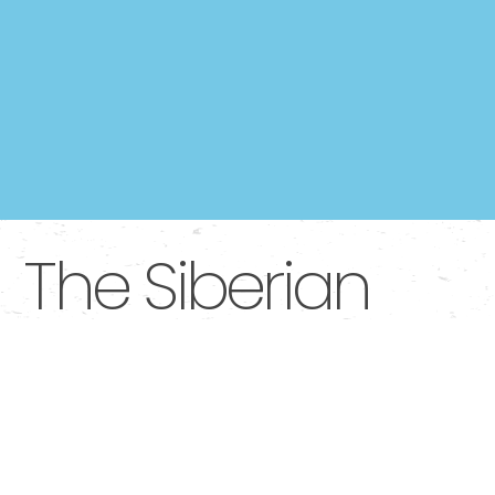
The Siberian
Trombinoscope
The Siberian Trombinoscope
est une pièce narrative
pour 4 interprètes danseurs/chanteurs, qui dresse le
portrait de femmes et d’hommes embarqué.e.s dans